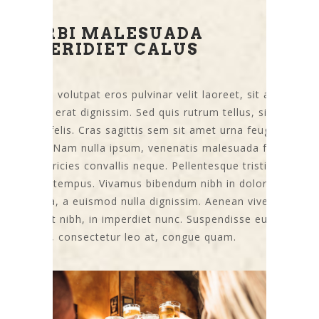
MORBI MALESUADA
IMPERIDIET CALUS
Vivamus volutpat eros pulvinar velit laoreet, sit amet
egestas erat dignissim. Sed quis rutrum tellus, sit amet
viverra felis. Cras sagittis sem sit amet urna feugiat
rutrum. Nam nulla ipsum, venenatis malesuada felis
quis, ultricies convallis neque. Pellentesque tristique
fringilla tempus. Vivamus bibendum nibh in dolor
pharetra, a euismod nulla dignissim. Aenean viverra
tincidunt nibh, in imperdiet nunc. Suspendisse eu ante
pretium, consectetur leo at, congue quam.